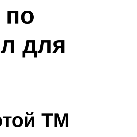
 по
л для
этой ТМ