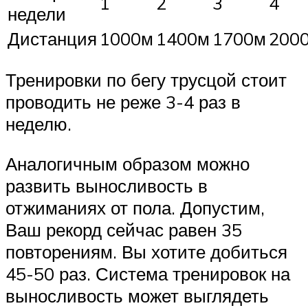
1
2
3
4
недели
Дистанция
1000м
1400м
1700м
200
Тренировки по бегу трусцой стоит
проводить не реже 3-4 раз в
неделю.
Аналогичным образом можно
развить выносливость в
отжиманиях от пола. Допустим,
Ваш рекорд сейчас равен 35
повторениям. Вы хотите добиться
45-50 раз. Система тренировок на
выносливость может выглядеть