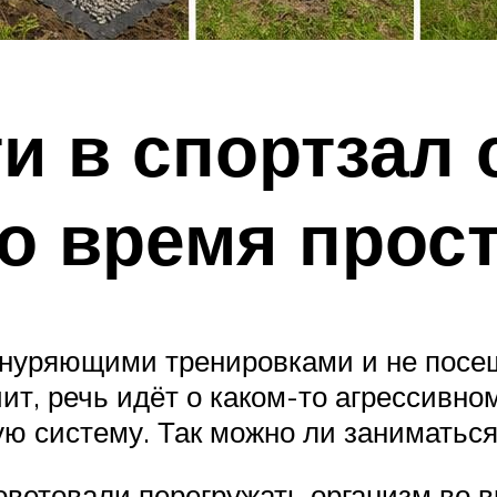
и в спортзал 
о время прос
изнуряющими тренировками и не посе
чит, речь идёт о каком-то агрессивно
ю систему. Так можно ли заниматься
ветовали перегружать организм во вр