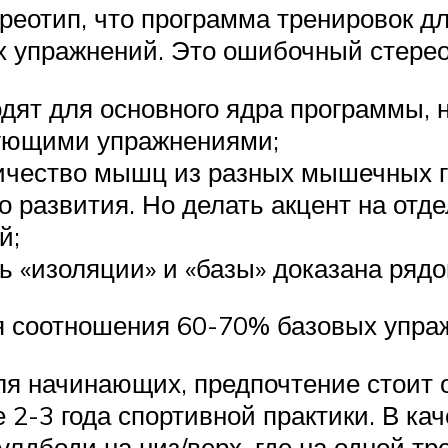
реотип, что программа тренировок д
х упражнений. Это ошибочный стерео
ят для основного ядра программы, 
ующими упражнениями;
ичество мышц из разных мышечных г
о развития. Но делать акцент на от
й;
 «изоляции» и «базы» доказана ряд
я соотношения 60-70% базовых упра
я начинающих, предпочтение стоит 
 2-3 года спортивной практики. В ка
лдбоди на низ/верх, где на одной тр