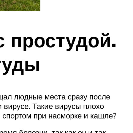
с простудой.
туды
щал людные места сразу после
м вирусе. Такие вирусы плохо
 спортом при насморке и кашле?
емя болезни, так как он и так