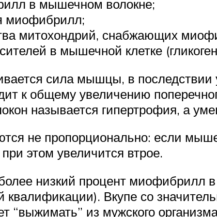
рилл в мышечном волокне;
я миофибрилл;
тва митохондрий, снабжающих миоф
ителей в мышечной клетке (гликогена
чивается сила мышцы, в последствии
водит к общему увеличению поперечн
кон называется гипертрофия, а уме
тся не пропорционально: если мыше
при этом увеличится втрое.
более низкий процент миофибрилл в
й квалификации). Вкупе со значител
яет “выжимать” из мужского организм