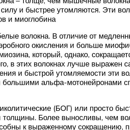
локна – толще, чем мышечные волокн
силу и быстрее утомляются. Эти вол
в и миоглобина
белые волокна. В отличие от медленн
аэробного окисления и больше миоф
иозина, который, однако, сокращает
го, в этих волокнах лучше выражен с
ения и быстрой утомляемости эти в
я большими альфа-мотонейронами спи
гликолитические (БОГ) или просто бы
 толщины. Более выносливы, чем воло
пособны к выраженному сокращению, 