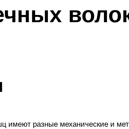
чных волок
н
шц имеют разные механические и мет