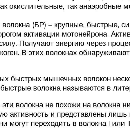
как окислительные, так анаэробные 
е волокна (БР) – крупные, быстрые,
орогом активации мотонейрона. Акти
силу. Получают энергию через проце
коген. В этих волокнах обнаруживают
мых быстрых мышечных волокон неско
 быстрые волокна называются в литер
эти волокна не похожи на волокна ни I
кую активность и представлены лишь 
и могут переходить в волокна I или II