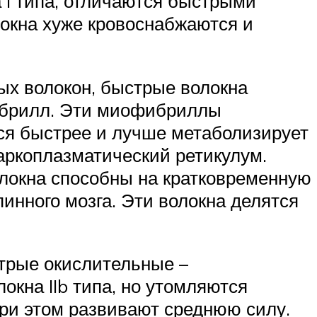
а I типа, отличаются быстрыми
окна хуже кровоснабжаются и
ых волокон, быстрые волокна
ибрилл. Эти миофибриллы
ся быстрее и лучше метаболизирует
аркоплазматический ретикулум.
олокна способны на кратковременную
нного мозга. Эти волокна делятся
стрые окислительные –
кна IIb типа, но утомляются
при этом развивают среднюю силу.