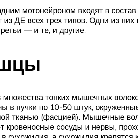
ним мотонейроном входят в состав 
 из ДЕ всех трех типов. Одни из ни
етьи — и те, и другие.
ышцы
 множества тонких мышечных волоко
ы в пучки по 10-50 штук, окруженны
ой тканью (фасцией). Мышечные во
т кровеносные сосуды и нервы, пр
 в сухожилия, а сухожилия крепятся к