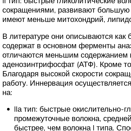
II тип: быстрые гликолитические во
сокращениями, развивают большую 
имеют меньше митохондрий, липидо
В литературе они описываются как 
содержат в основном ферменты ан
отличаются меньшим содержанием м
аденозинтрифосфат (АТФ). Кроме то
Благодаря высокой скорости сокращ
работу. Иннервация осуществляетс
на:
IIа тип: быстрые окислительно-
промежуточные волокна, средней
быстрее, чем волокна I типа. С