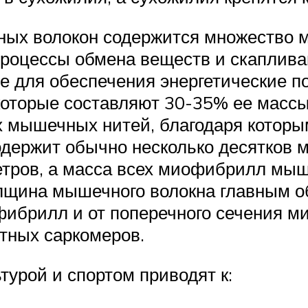
ных волокон содержится множество 
 процессы обмена веществ и скаплива
е для обеспечения энергетические 
 которые составляют 30-35% ее масс
х мышечных нитей, благодаря которы
одержит обычно несколько десятко
етров, а масса всех миофибрилл мыш
лщина мышечного волокна главным об
фибрилл и от поперечного сечения 
отных саркомеров.
урой и спортом приводят к: