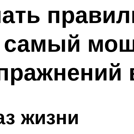
лать правил
– самый мо
пражнений 
аз жизни