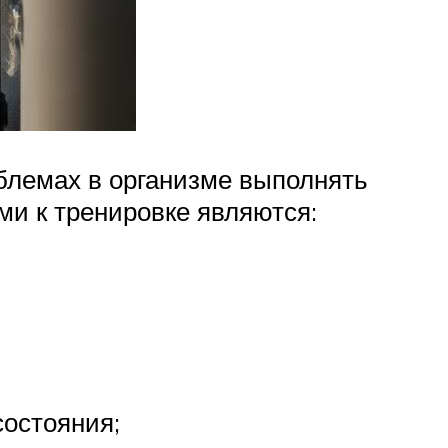
облемах в организме выполнять
и к тренировке являются:
состояния;