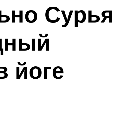
ьно Сурья
щный
в йоге