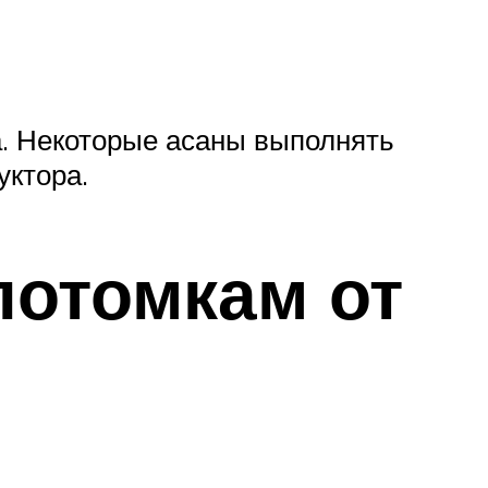
а. Некоторые асаны выполнять
уктора.
потомкам от