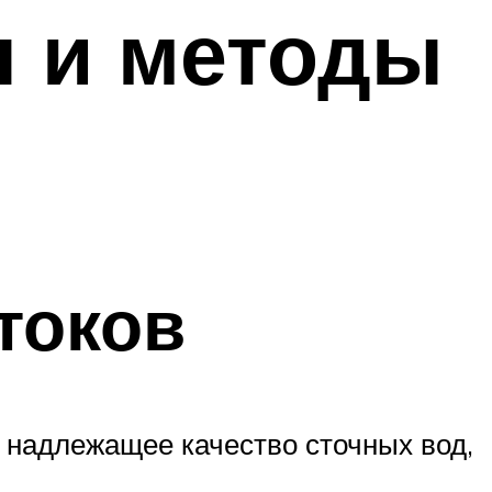
 и методы
токов
л надлежащее качество сточных вод,