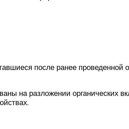
тавшиеся после ранее проведенной об
ованы на разложении органических в
ойствах.