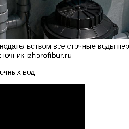
онодательством все сточные воды пе
очник izhprofibur.ru
точных вод