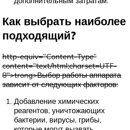
дополнительным затратам.
Как выбрать наиболее
подходящий?
http-equiv=”Content-Type”
content=”text/html;charset=UTF-
8″>trong>Выбор работы аппарата
зависит от следующих факторов:
Добавление химических
реагентов, уничтожающих
бактерии, вирусы, грибы,
которые могут вызвать