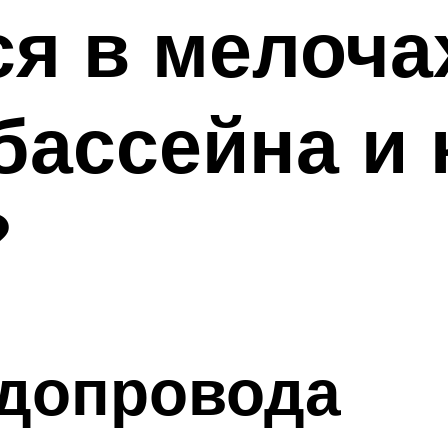
я в мелочах
бассейна и 
?
одопровода