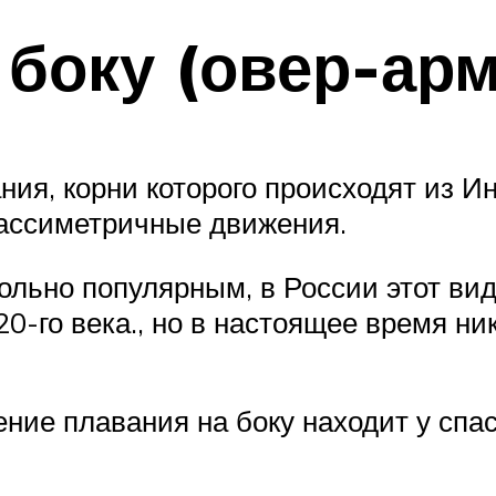
 боку (овер-арм
ния, корни которого происходят из И
 ассиметричные движения.
вольно популярным, в России этот ви
0-го века., но в настоящее время ни
ние плавания на боку находит у спа