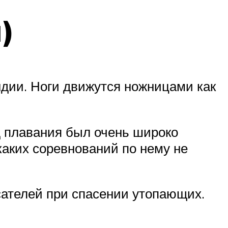
)
ндии. Ноги движутся ножницами как
д плавания был очень широко
каких соревнований по нему не
сателей при спасении утопающих.