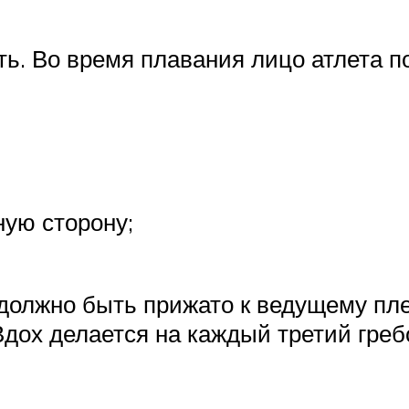
ть. Во время плавания лицо атлета п
ную сторону;
 должно быть прижато к ведущему пле
дох делается на каждый третий гребо