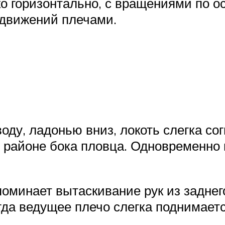
ко горизонтально, с вращениями по о
 движений плечами.
воду, ладонью вниз, локоть слегка со
в районе бока пловца. Одновременно
поминает вытаскивание рук из заднег
да ведущее плечо слегка поднимается