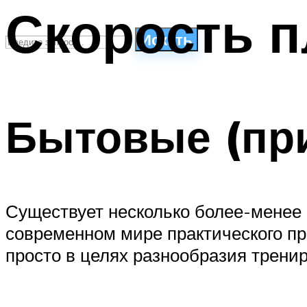
Скорость п
Искать
СТИЛИ ПЛАВАНЬЯ
ПЛАВАНЬЕ ДЛЯ ДЕТЕЙ
Бытовые (пр
ПЛАВАНЬЕ ДЛЯ ПОХУДЕНИЯ
БАССЕЙН ДЛЯ ДОМА
ОЧИСТКА БАССЕЙНОВ
МЕНЮ
Существует несколько более-менее 
современном мире практического пр
просто в целях разнообразия тренир