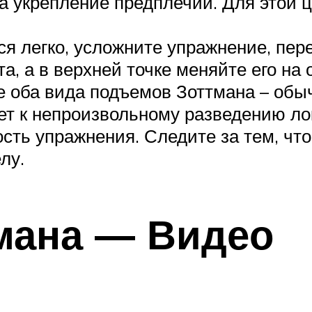
за укрепление предплечий. Для этой 
ся легко, усложните упражнение, пер
та, а в верхней точке меняйте его на
 оба вида подъемов Зоттмана – обы
ет к непроизвольному разведению ло
ость упражнения. Следите за тем, чт
лу.
мана — Видео