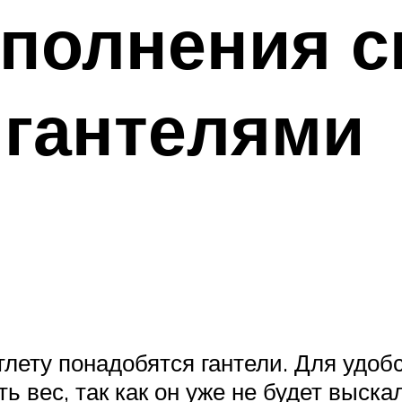
полнения с
 гантелями
тлету понадобятся гантели. Для удоб
ть вес, так как он уже не будет выск