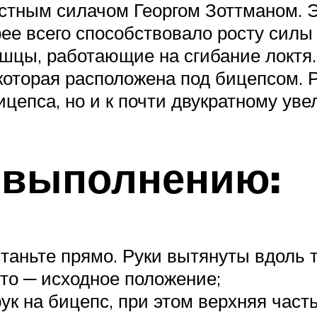
естным силачом Георгом Зоттманом. 
рее всего способствовало росту силы
мышцы, работающие на сгибание локт
которая расположена под бицепсом. 
цепса, но и к почти двукратному уве
 выполнению:
станьте прямо. Руки вытянуты вдоль 
Это ─ исходное положение;
к на бицепс, при этом верхняя часть