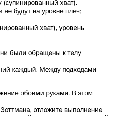
у (супинированный хват).
 не будут на уровне плеч;
нированный хват), уровень
дони были обращены к телу
ений каждый. Между подходами
ижение обоими руками. В этом
 Зоттмана, отложите выполнение