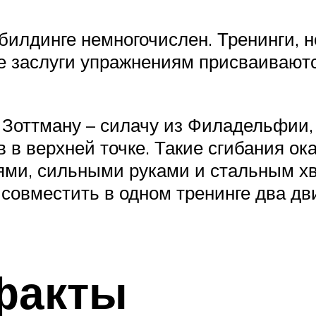
илдинге немногочислен. Тренинги, н
же заслуги упражнениям присваиваютс
Зоттману – силачу из Филадельфии,
в в верхней точке. Такие сгибания о
ми, сильными руками и стальным хва
 совместить в одном тренинге два дв
факты