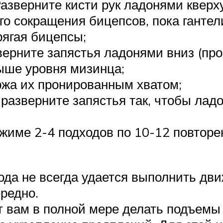
Разверните кисти рук ладонями кверх
 сокращения бицепсов, пока гантели
ягая бицепсы;
верните запястья ладонями вниз (про
ыше уровня мизинца;
ржа их пронированным хватом;
, разверните запястья так, чтобы ла
ежиме 2-4 подходов по 10-12 повтор
хода не всегда удается выполнить дв
редно.
 вам в полной мере делать подъемы