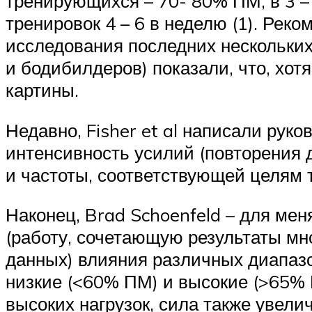
тренирующихся – 70- 80% ПМ, в 3 – 
тренировок 4 – 6 в неделю (1). Рек
исследования последних нескольких
и бодибилдеров) показали, что, хо
картины.
Недавно, Fisher et al написали ру
интенсивность усилий (повторения 
и частоты, соответствующей целям т
Наконец, Brad Schoenfeld – для ме
(работу, сочетающую результаты м
данных) влияния различных диапазо
низкие (<60% ПМ) и высокие (>65%
высоких нагрузок, сила также увелич