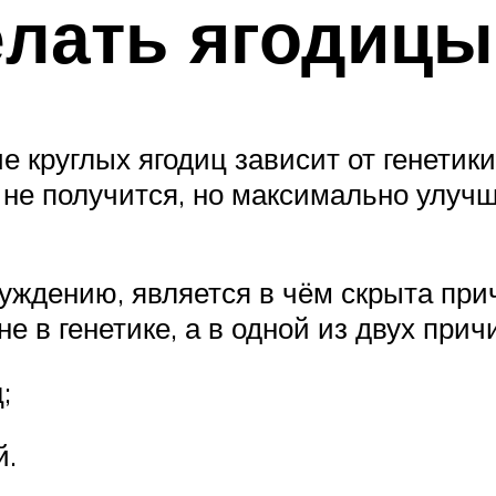
елать ягодицы
е круглых ягодиц зависит от генетики
не получится, но максимально улучш
дению, является в чём скрыта причи
 в генетике, а в одной из двух прич
;
й.