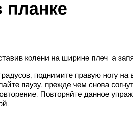
в планке
ставив колени на ширине плеч, а зап
 градусов, поднимите правую ногу на
лайте паузу, прежде чем снова согнут
овторение. Повторяйте данное упражн
ой.