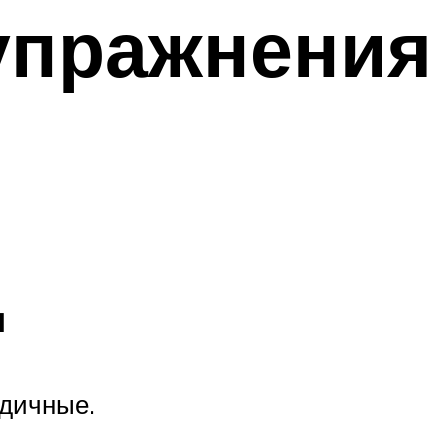
упражнения
ц
одичные.