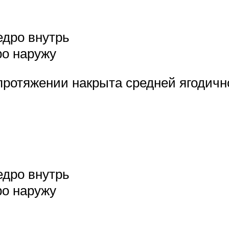
едро внутрь
ро наружу
протяжении накрыта средней ягодичн
едро внутрь
ро наружу