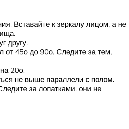
ия. Вставайте к зеркалу лицом, а не
вища.
г другу.
 от 45о до 90о. Следите за тем,
на 20о.
ться не выше параллели с полом.
ледите за лопатками: они не