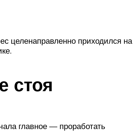
вес целенаправленно приходился на
ике.
е стоя
ачала главное — проработать