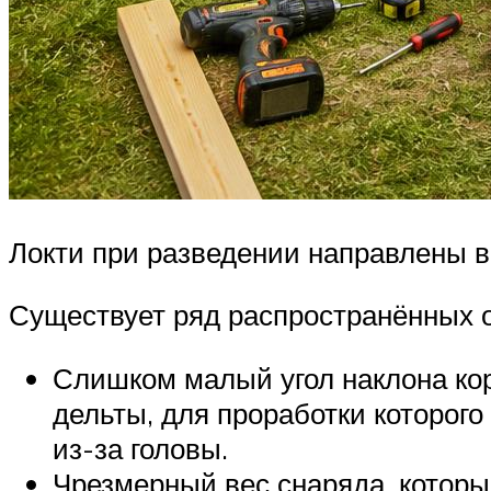
Локти при разведении направлены в
Существует ряд распространённых о
Слишком малый угол наклона кор
дельты, для проработки которог
из-за головы.
Чрезмерный вес снаряда, которы