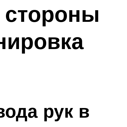
в стороны
нировка
ода рук в