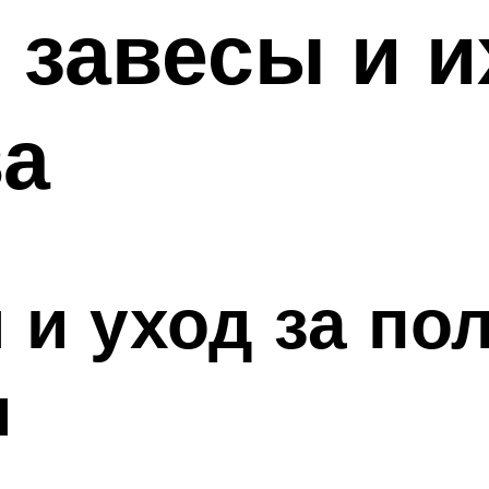
завесы и и
ва
 и уход за п
и