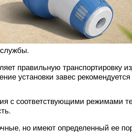
 службы.
яет правильную транспортировку изд
ние установки завес рекомендуется
я с соответствующими режимами тем
ть.
чные, но имеют определенный ее поро