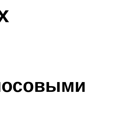
х
олосовыми