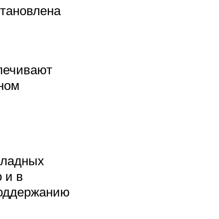
становлена
спечивают
рном
хладных
 и в
поддержанию