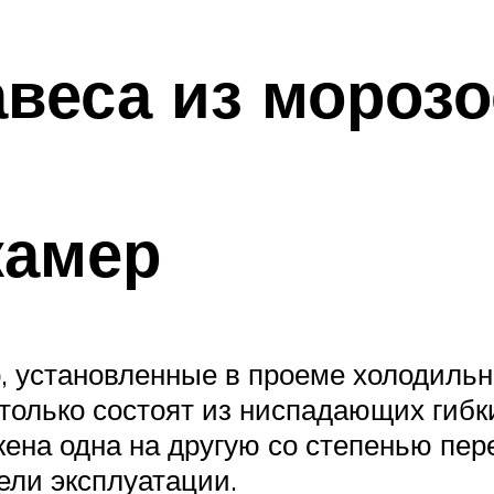
авеса из мороз
камер
, установленные в проеме холодильн
олько состоят из ниспадающих гибк
ена одна на другую со степенью пере
ели эксплуатации.