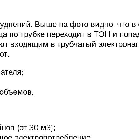
руднений. Выше на фото видно, что в
а по трубке переходит в ТЭН и попа
ют входящим в трубчатый электрона
от.
ателя;
объемов.
ов (от 30 м3);
шое электропотребление.