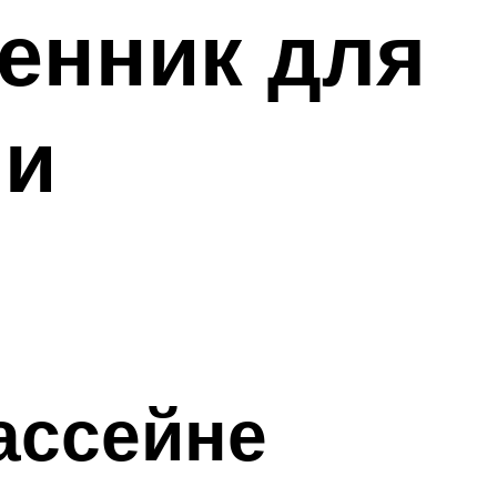
енник для
 и
ассейне