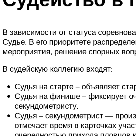
В зависимости от статуса соревнов
Судье. В его приоритете распредел
мероприятия, решение спорных воп
В судейскую коллегию входят:
Судья на старте – объявляет ст
Судья на финише – фиксирует о
секундометристу.
Судья – секундометрист — произ
отмечает время в карточках учас
очередностью прихода пловцов 