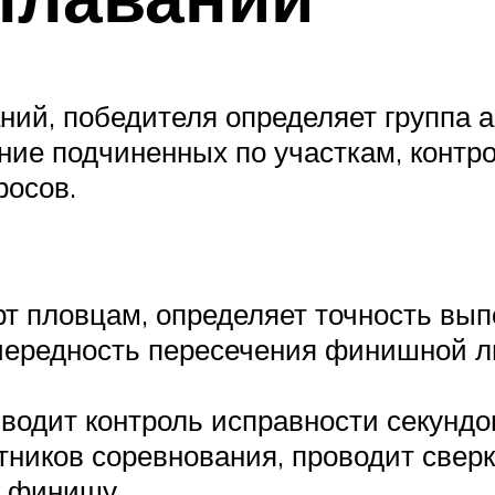
аний, победителя определяет группа 
ение подчиненных по участкам, контр
росов.
арт пловцам, определяет точность вы
чередность пересечения финишной л
водит контроль исправности секундо
тников соревнования, проводит свер
к финишу.