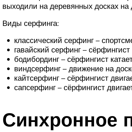
выходили на деревянных досках на 
Виды серфинга:
классический серфинг – спортсме
гавайский серфинг – сёрфингист к
бодибординг – сёрфингист катает
виндсерфинг – движение на доск
кайтсерфинг – сёрфингист двигае
сапсерфинг – сёрфингист двигаетс
Синхронное 