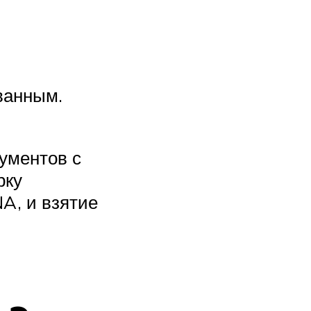
ванным.
ументов с
рку
A, и взятие