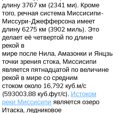
длину 3767 км (2341 ми). Кроме
того, речная система Миссисипи-
Миссури-Джефферсона имеет
длину 6275 км (3902 миль). Это
делает её четвертой по длине
рекой в ​​
мире после Нила, Амазонки и Янцзы
точки зрения стока, Миссисипи
является пятнадцатой по величине
рекой в ​​мире со средним
стоком около 16,792 куб.м/с
(593003,88 куб.фут/с).
Истоком
реки Миссисипи
является озеро
Итаска, ледниковое