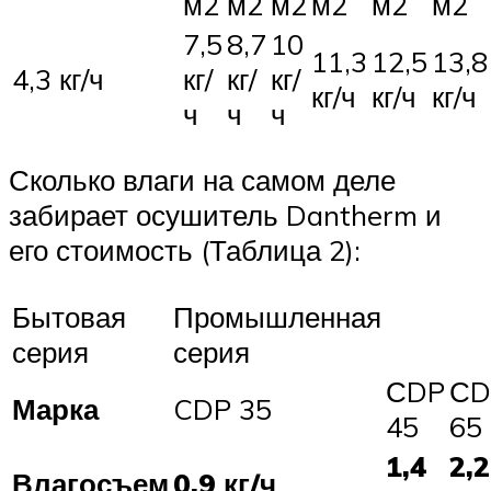
м2
м2
м2
м2
м2
м2
7,5
8,7
10
11,3
12,5
13,8
4,3 кг/ч
кг/
кг/
кг/
кг/ч
кг/ч
кг/ч
ч
ч
ч
Сколько влаги на самом деле
забирает осушитель Dantherm и
его стоимость (Таблица 2):
Бытовая
Промышленная
серия
серия
СDP
СD
Марка
CDP 35
45
65
1,4
2,2
Влагосъем
0,9 кг/ч