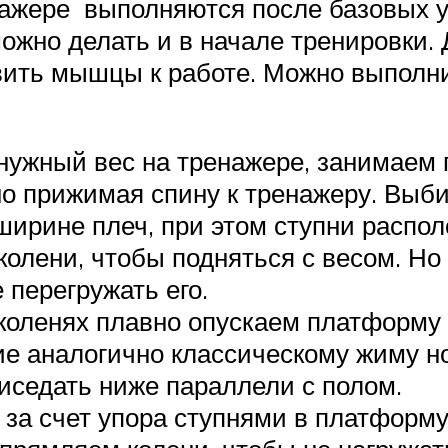
енажере выполняются после базовых у
можно делать и в начале тренировки.
овить мышцы к работе. Можно выполн
нужный вес на тренажере, занимаем 
о прижимая спину к тренажеру. Выби
ширине плеч, при этом ступни распо
лени, чтобы подняться с весом. Но
 перегружать его.
в коленях плавно опускаем платформу 
ие аналогично классическому жиму н
иседать ниже параллели с полом.
, за счет упора ступнями в платформ