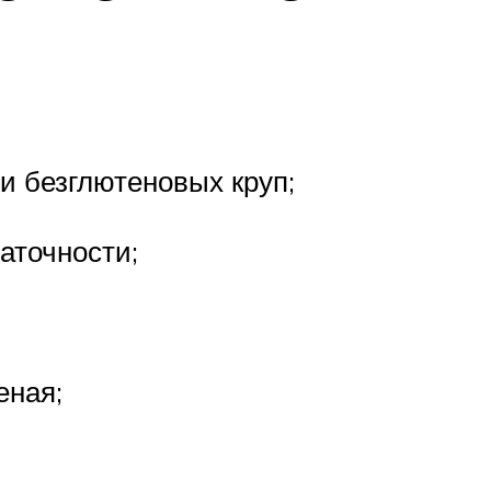
и безглютеновых круп;
аточности;
еная;