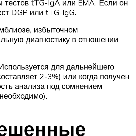
 тестов tTG-IgA или EMA. Если он
ест DGP или tTG-IgG.
ямблиозе, избыточном
льную диагностику в отношении
 Используется для дальнейшего
составляет 2-3%) или когда получен
ость анализа под сомнением
о необходимо).
решенные