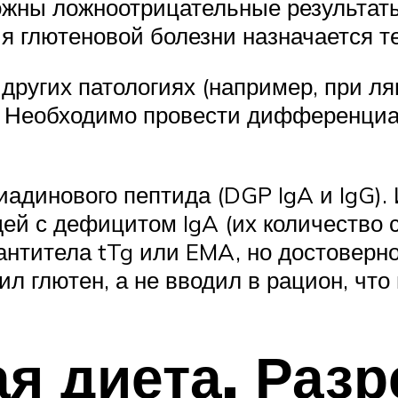
ожны ложноотрицательные результаты
я глютеновой болезни назначается т
 других патологиях (например, при л
). Необходимо провести дифференциа
адинового пептида (DGP IgA и IgG).
ей с дефицитом IgA (их количество 
 антитела tTg или EMA, но достоверн
ил глютен, а не вводил в рацион, чт
я диета. Раз