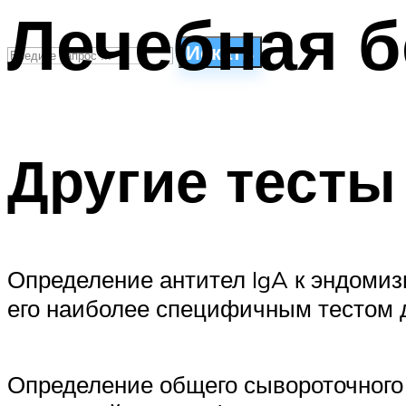
Лечебная б
Искать
СТИЛИ ПЛАВАНЬЯ
ПЛАВАНЬЕ ДЛЯ ДЕТЕЙ
Другие тесты
ПЛАВАНЬЕ ДЛЯ ПОХУДЕНИЯ
БАССЕЙН ДЛЯ ДОМА
ОЧИСТКА БАССЕЙНОВ
МЕНЮ
Определение антител IgA к эндомиз
его наиболее специфичным тестом д
Определение общего сывороточного 