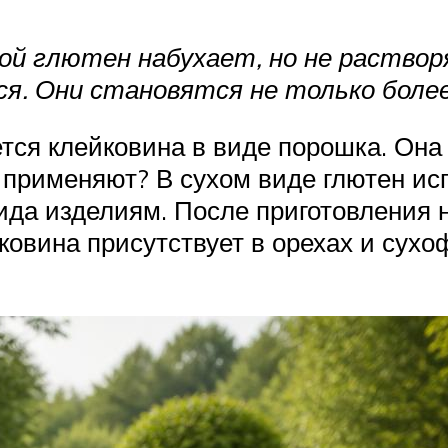
дой глютен набухает, но не раство
. Они становятся не только более 
тся клейковина в виде порошка. Она
е применяют? В сухом виде глютен и
ида изделиям. После приготовления 
ейковина присутствует в орехах и с