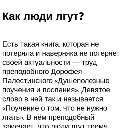
ПЛАВАНЬЕ ДЛЯ ДЕТЕЙ
Как люди лгут?
ПЛАВАНЬЕ ДЛЯ ПОХУДЕНИЯ
БАССЕЙН ДЛЯ ДОМА
ОЧИСТКА БАССЕЙНОВ
Есть такая книга, которая не
потеряла и наверняка не потеряет
МЕНЮ
своей актуальности — труд
преподобного Дорофея
Палестинского «Душеполезные
поучения и послания». Девятое
слово в ней так и называется:
«Поучение о том, что не нужно
лгать». В нём преподобный
замечает, что люди лгут тремя