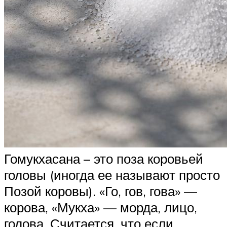
Гомукхасана – это поза коровьей
головы (иногда ее называют просто
Позой коровы). «Го, гов, гова» —
корова, «Мукха» — морда, лицо,
голова. Считается, что если