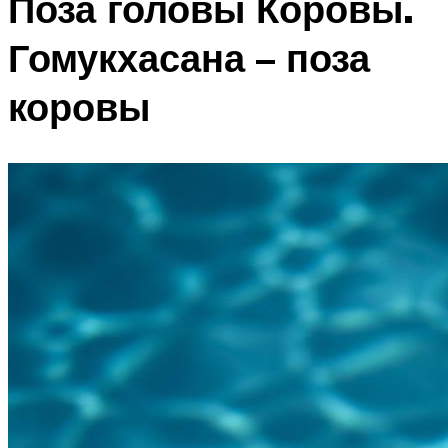
Поза головы Коровы.
Гомукхасана – поза
коровы