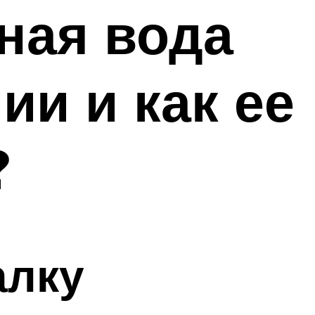
ная вода
и и как ее
?
алку