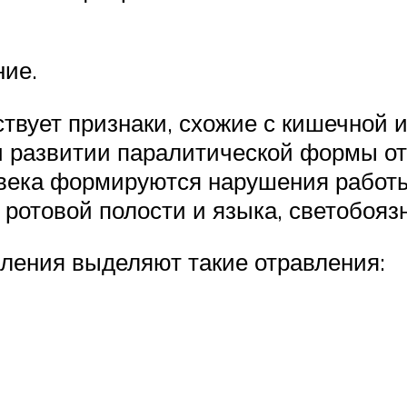
ние.
твует признаки, схожие с кишечной и
 развитии паралитической формы отр
овека формируются нарушения работ
ротовой полости и языка, светобоязн
вления выделяют такие отравления: