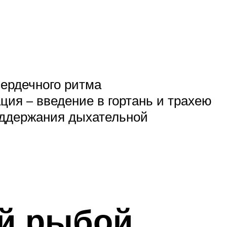
ердечного ритма
ция – введение в гортань и трахею
оддержания дыхательной
й рыбой