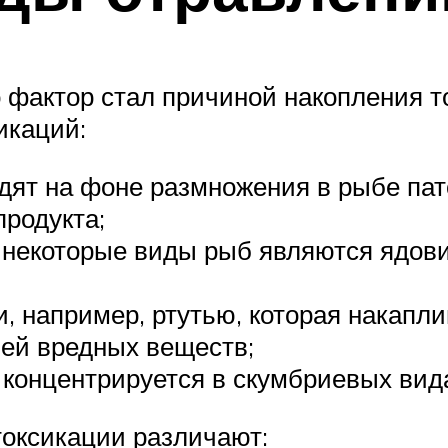
о фактор стал причиной накопления т
икаций:
дят на фоне размножения в рыбе пато
родукта;
о некоторые виды рыб являются ядов
 например, ртутью, которая накаплив
ией вредных веществ;
 концентрируется в скумбриевых вид
токсикации различают: