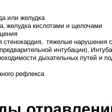
да или желудка
а, желудка кислотами и щелочами
ащения
я стенокардия, тяжелые нарушения с
 предварительной интубации). Интуба
проходимости дыхательных путей и п
нного рефлекса
ды отравлени