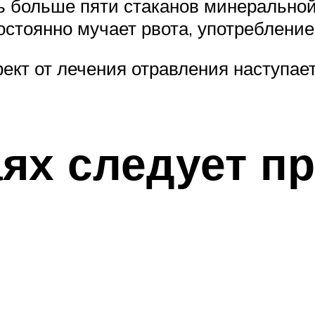
 больше пяти стаканов минеральной 
остоянно мучает рвота, употребление
кт от лечения отравления наступает
аях следует п