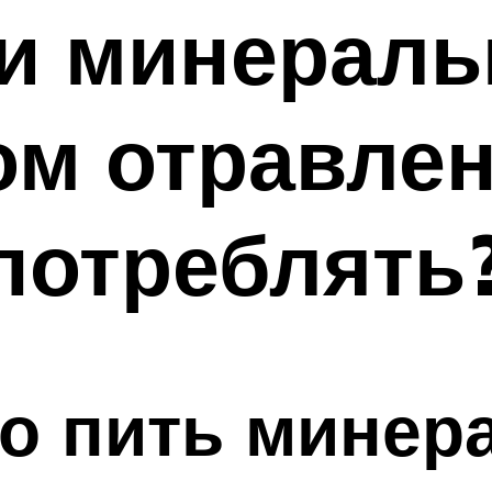
и минераль
м отравлени
потреблять
о пить минер