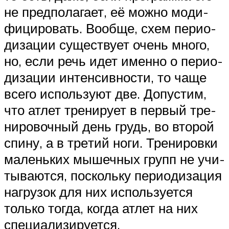
не пред­по­ла­га­ет, её можно мо­ди­
фи­ци­ро­вать. Вообще, схем пе­ри­о­
ди­за­ции су­щест­ву­ет очень много,
но, если речь идет именно о пе­ри­о­
ди­за­ции ин­тен­сив­нос­ти, то чаще
всего ис­поль­зу­ют две. До­пус­тим,
что атлет тре­ни­ру­ет в первый тре­
ни­ро­воч­ный день грудь, во второй
спину, а в тре­тий ноги. Тре­ни­ров­ки
ма­лень­ких мы­шеч­ных групп не учи­
ты­ва­ют­ся, пос­коль­ку пе­ри­о­ди­за­ция
наг­ру­зок для них ис­поль­зу­ет­ся
толь­ко тогда, когда атлет на них
спе­ци­а­ли­зи­ру­ет­ся.