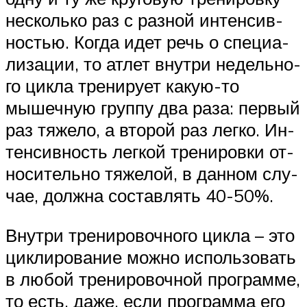
несколько раз с разной ин­тен­сив­
нос­тью. Когда идет речь о спе­ци­а­
ли­за­ции, то атлет внутри не­дель­но­
го цикла тре­ни­ру­ет какую-то
мышечную группу два раза: первый
раз тяжело, а второй раз легко. Ин­
тен­сив­ность легкой тре­ни­ров­ки от­
но­си­тель­но тяжелой, в дан­ном слу­
чае, долж­на сос­тав­лять 40-50%.
Внутри тренировочного цикла – это
циклирование можно использовать
в любой тре­ни­ро­воч­ной прог­рам­ме,
то есть, даже, если прог­рам­ма его