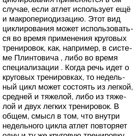
слу­чае, ес­ли ат­лет ис­поль­зу­ет ещё
и макропериодизацию. Этот вид
циклирования мо­жет ис­поль­зо­вать­
ся во время при­ме­не­ния круговых
тренировок, как, например, в сис­те­
ме Плин­то­ви­ча , либо во вре­мя
спе­ци­а­ли­за­ции . Когда речь идет о
кру­го­вых тре­ни­ров­ках, то не­дель­
ный цикл мо­жет сос­то­ять из лег­кой,
сред­ней и тя­же­лой, либо из тя­же­
лой и двух лег­ких тре­ни­ро­вок. В
общем, смысл в том, что внутри
не­дель­но­го цикла атлет пов­то­ря­ет
одну и ту же кру­го­вую тре­ни­ров­ку