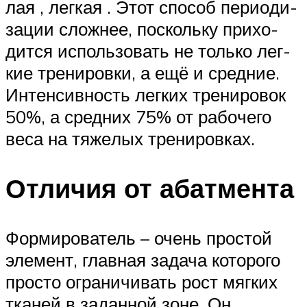
лая , лег­кая . Этот спо­соб пе­ри­о­ди­
за­ции слож­нее, пос­коль­ку при­хо­
дит­ся ис­поль­зо­вать не только лег­
кие тре­ни­ров­ки, а ещё и средние.
Ин­тен­сив­ность лег­ких тре­ни­ро­вок
50%, а средних 75% от ра­бо­че­го
ве­са на тя­же­лых тре­ни­ров­ках.
Отличия от абатмента
Формирователь – очень простой
элемент, главная задача которого
просто ограничивать рост мягких
тканей в заданной зоне. Он