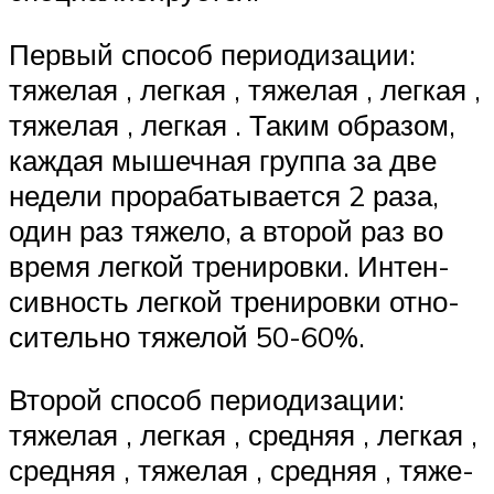
Первый способ периодизации:
тяжелая , легкая , тя­же­лая , лег­кая ,
тя­же­лая , лег­кая . Таким образом,
каждая мышечная группа за две
недели про­ра­ба­ты­ва­ет­ся 2 раза,
один раз тяжело, а второй раз во
время лег­кой тре­ни­ров­ки. Ин­тен­
сив­ность лег­кой тре­ни­ров­ки от­но­
си­тель­но тяжелой 50-60%.
Второй способ периодизации:
тяжелая , легкая , средняя , лег­кая ,
сред­няя , тя­же­лая , сред­няя , тя­же­