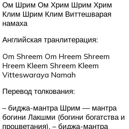
Ом Шрим Ом Хрим Шрим Хрим
Клим Шрим Клим Виттешварая
намаха
Английская транлитерация:
Om Shreem Om Hreem Shreem
Hreem Kleem Shreem Kleem
Vitteswaraya Namah
Перевод толкования:
– биджа-мантра Шрим — мантра
богини Лакшми (богини богатства и
процветания), – биджа-мантра