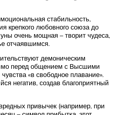
 эмоциональная стабильность,
ия крепкого любовного союза до
уны очень мощная – творит чудеса,
ье отчаявшимся.
овительствуют демоническим
димо перед общением с Высшими
 чувства «в свободное плавание».
йся негатив, создав благоприятный
вредных привычек (например, при
есяц – символ прибытка, этот