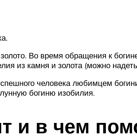
а.
золото. Во время обращения к богин
лия из камня и золота (можно надеть
успешного человека любимцем богини
т лунную богиню изобилия.
т и в чем пом