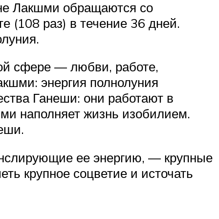
ине Лакшми обращаются со
 (108 раз) в течение 36 дней.
олуния.
ой сфере — любви, работе,
акшми: энергия полнолуния
ества Ганеши: они работают в
шми наполняет жизнь изобилием.
еши.
нслирующие ее энергию, — крупные
еть крупное соцветие и источать