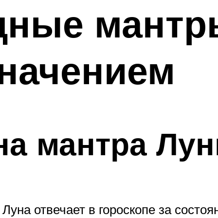
ные мантр
значением
на мантра Лу
Луна отвечает в гороскопе за состоя