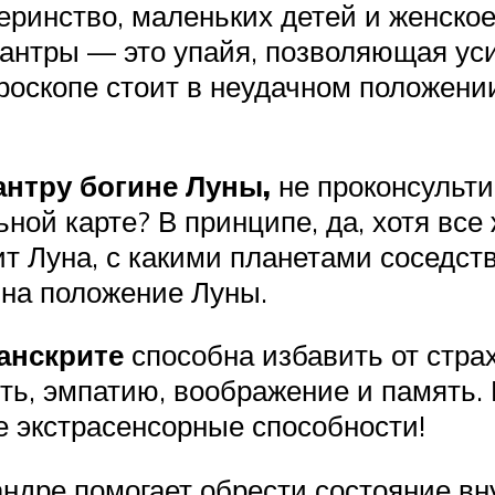
ринство, маленьких детей и женское
антры — это упайя, позволяющая уси
роскопе стоит в неудачном положени
антру богине Луны,
не проконсульт
ьной карте? В принципе, да, хотя вс
ит Луна, с какими планетами соседст
 на положение Луны.
санскрите
способна избавить от стра
ть, эмпатию, воображение и память. 
е экстрасенсорные способности!
ндре помогает обрести состояние вну