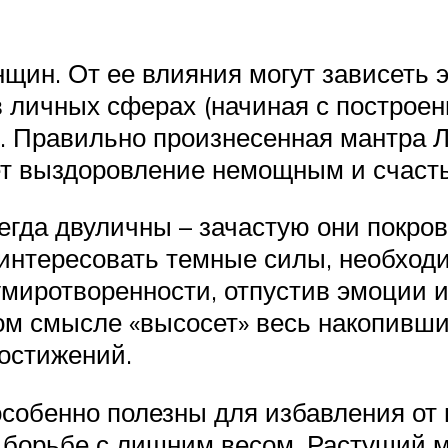
нщин. От ее влияния могут зависеть
в личных сферах (начиная с построен
 Правильно произнесенная мантра Л
сет выздоровление немощным и счаст
егда двуличны – зачастую они покр
заинтересовать темные силы, необхо
миротворенности, отпустив эмоции и
ном смысле «высосет» весь накопивши
достижений.
собенно полезны для избавления от 
и борьбе с лишним весом. Растущий м