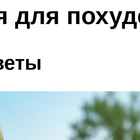
 для похуд
веты