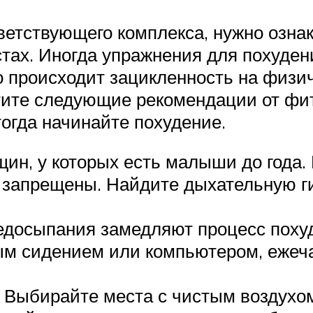
ветствующего комплекса, нужно озна
тах. Иногда упражнения для похуден
 происходит зацикленность на физиче
тите следующие рекомендации от фит
огда начинайте похудение.
н, у которых есть малыши до года.
 запрещены. Найдите дыхательную г
недосыпания замедляют процесс поху
ным сидением или компьютером, еже
 Выбирайте места с чистым воздухо