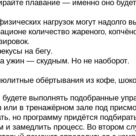
ирайте плавание — именно оно будет
изических нагрузок могут надолго вы
ционе количество жареного, копчёног
зировок.
екусы на бегу.
а ужин — скудным. Но не наоборот.
люлитные обёртывания из кофе, шоко
вы будете выполнять подобранные упр
 или в тренажёрном зале под присмо
ать, но программу придётся подбират
 и замедлить процесс. Во втором сл