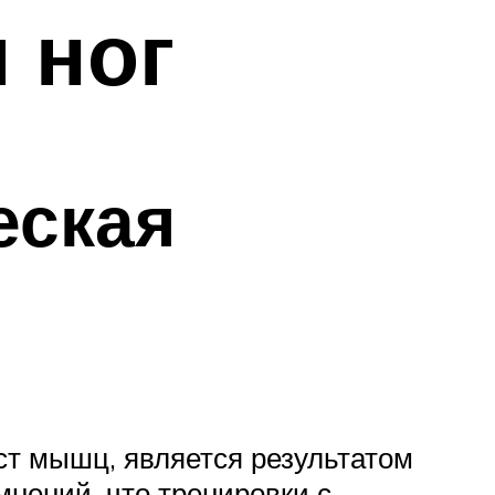
 ног
еская
ст мышц, является результатом
нений, что тренировки с