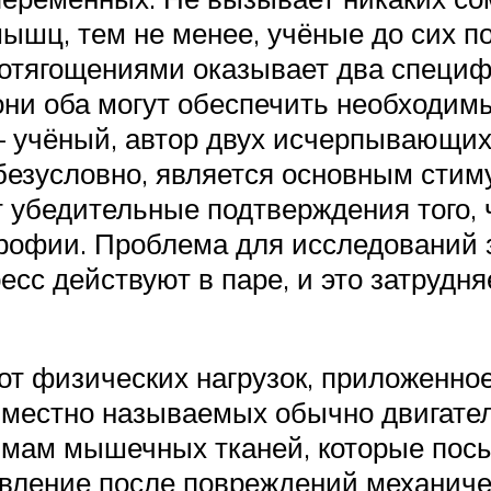
ышц, тем не менее, учёные до сих по
отягощениями оказывает два специф
они оба могут обеспечить необходим
– учёный, автор двух исчерпывающих
безусловно, является основным стим
убедительные подтверждения того, 
рофии. Проблема для исследований з
сс действуют в паре, и это затрудн
от физических нагрузок, приложенное
овместно называемых обычно двигате
вмам мышечных тканей, которые пос
вление после повреждений механичес