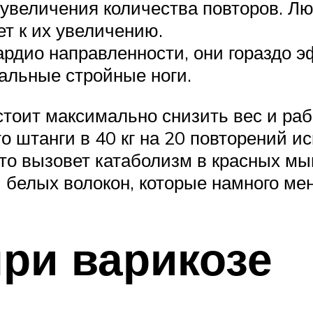
 увеличения количества повторов. Л
т к их увеличению.
ардио направленности, они гораздо э
альные стройные ноги.
стоит максимально снизить вес и раб
 штанги в 40 кг на 20 повторений ис
то вызовет катаболизм в красных мы
белых волокон, которые намного ме
ри варикозе