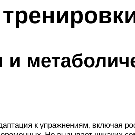
тренировки
 и метаболич
даптация к упражнениям, включая ро
еременных. Не вызывает никаких сом