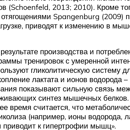
(Schoenfeld, 2013; 2010). Кроме то
с отягощениями Spangenburg (2009) п
рузке, приводят к изменению в мыш
 результате производства и потребл
раммы тренировок с умеренной инте
пользуют гликолитическую систему д
копление лактата и ионов водорода 
вания показывают сильную связь ме
рживающих синтез мышечных белков. 
щее время считается, что метаболиче
колиза (например, ионы водорода, л
 приводит к гипертрофии мышц».