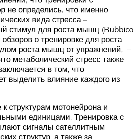
р не определись, что именно
ических вида стресса –
ый стимул для роста мышц (Bubbico
 обзоров о тренировке для роста
улом роста мышц от упражнений, –
что метаболический стресс также
аключается в том, что
яет выделить влияние каждого из
 к структурам мотонейрона и
льными единицами. Тренировка с
ылают сигналы сателлитным
ких структур, а также за