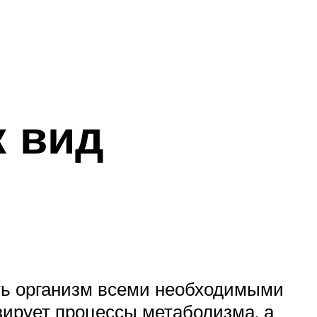
к вид
и
ить организм всеми необходимыми
ирует процессы метаболизма, а