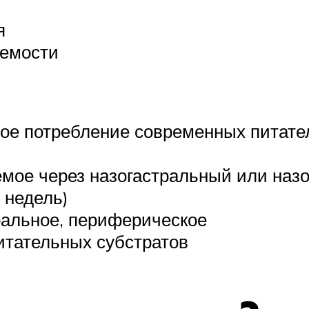
я
емости
ное потребление современных питате
мое через назогастральный или наз
 недель)
ральное, периферическое
тательных субстратов