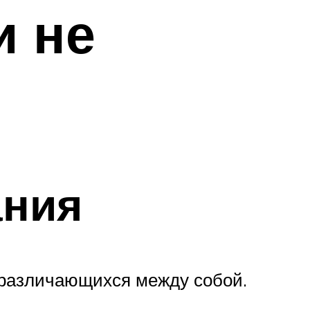
и не
ания
 различающихся между собой.