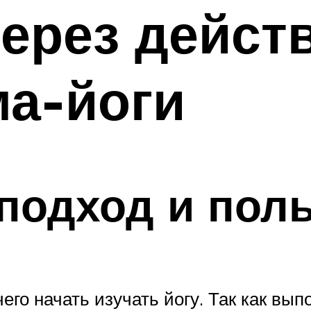
ерез действ
ма-йоги
одход и поль
чего начать изучать йогу. Так как вы