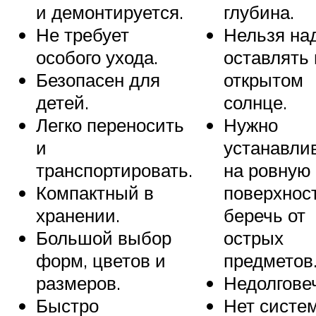
и демонтируется.
глубина.
Не требует
Нельзя на
особого ухода.
оставлять 
Безопасен для
открытом
детей.
солнце.
Легко переносить
Нужно
и
устанавли
транспортировать.
на ровную
Компактный в
поверхност
хранении.
беречь от
Большой выбор
острых
форм, цветов и
предметов
размеров.
Недолгове
Быстро
Нет систе