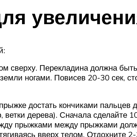
ля увеличени
й:
том сверху. Перекладина должна быть
земли ногами. Повисев 20-30 сек, ст
 прыжке достать кончиками пальцев д
, ветки дерева). Сначала сделайте 1
ежду прыжками между прыжками долже
тягиваясь вверх телом. Отдохните 2-