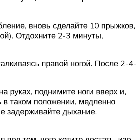
бление, вновь сделайте 10 прыжков,
вой). Отдохните 2-3 минуты,
тталкиваясь правой ногой. После 2-4-
на руках, поднимите ноги вверх и,
ь в таком положении, медленно
Не задерживайте дыхание.
 под тем, чего хотите достать, изо