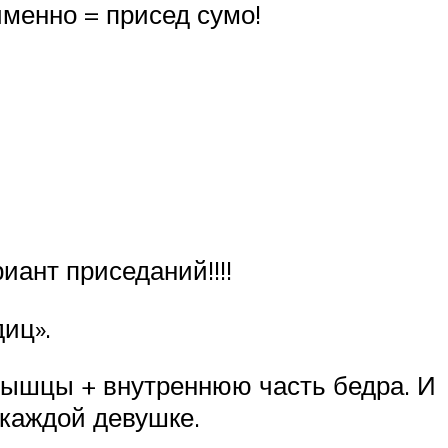
именно = присед сумо!
ант приседаний!!!!
диц».
 мышцы + внутреннюю часть бедра. И
 каждой девушке.