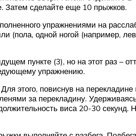
. Затем сделайте еще 10 прыжков.
наполненного упражнениями на рассла
ли (пола, одной ногой (например, ле
ыдущем пункте (3), но на этот раз – о
ледующему упражнению.
 Для этого, повиснув на перекладине 
коленями за перекладину. Удерживаяс
одолжительность виса 20-30 секунд. 
ыжки выполняйте с разбега. Подбегая