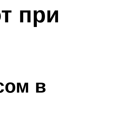
т при
сом в