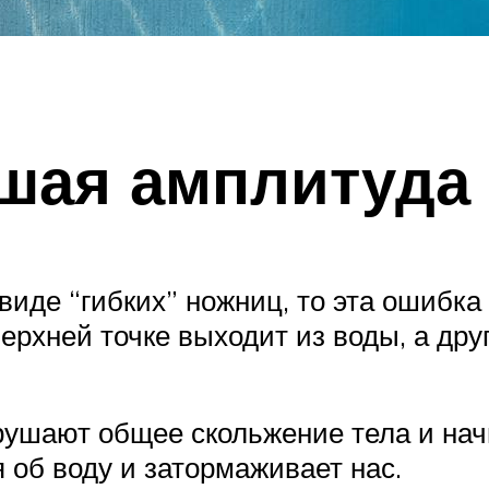
шая амплитуда
виде “гибких” ножниц, то эта ошибка
верхней точке выходит из воды, а др
рушают общее скольжение тела и нач
 об воду и затормаживает нас.