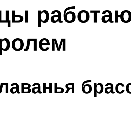
цы работаю
кролем
лаванья брас