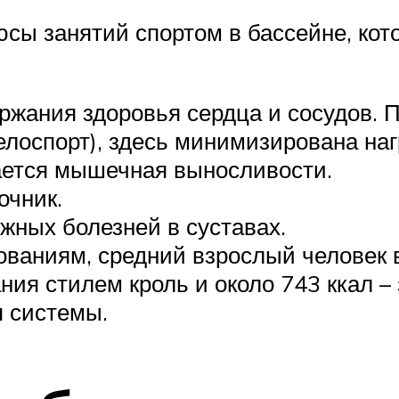
ы занятий спортом в бассейне, кото
жания здоровья сердца и сосудов. П
елоспорт), здесь минимизирована наг
ается мышечная выносливости.
очник.
жных болезней в суставах.
ованиям, средний взрослый человек в
ания стилем кроль и около 743 ккал –
я системы.