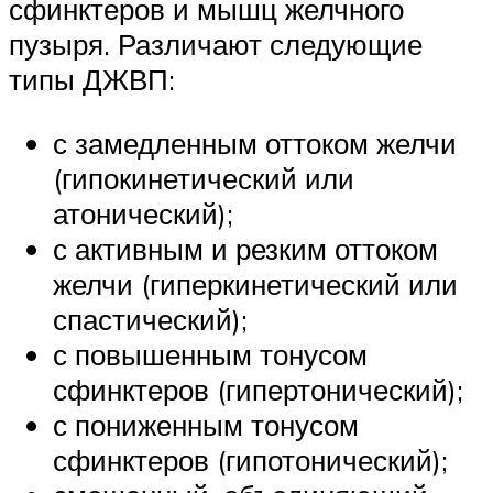
сфинктеров и мышц желчного
пузыря. Различают следующие
типы ДЖВП:
с замедленным оттоком желчи
(гипокинетический или
атонический);
с активным и резким оттоком
желчи (гиперкинетический или
спастический);
с повышенным тонусом
сфинктеров (гипертонический);
с пониженным тонусом
сфинктеров (гипотонический);