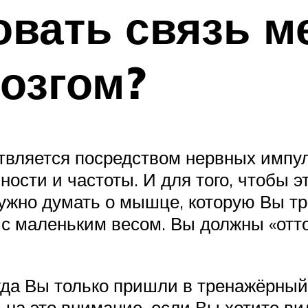
овать связь м
озгом?
твляется посредством нервных импуль
вности и частоты. И для того, чтобы
Нужно думать о мышце, которую Вы тр
 с маленьким весом. Вы должны «отто
огда Вы только пришли в тренажёрный 
 на это внимание, если Вы хотите ви