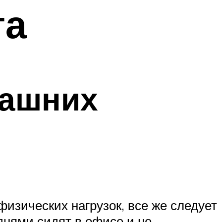
та
машних
физических нагрузок, все же следует
днями сидят в офисе и не