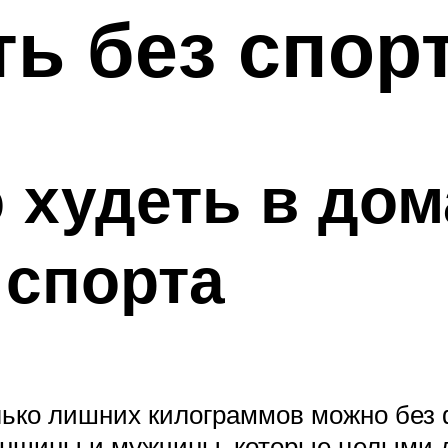
ть без спор
 худеть в до
 спорта
лько лишних килограммов можно без 
Женщины и мужчины, которые целыми 