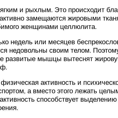
мягким и рыхлым. Это происходит бл
, активно замещаются жировыми тканя
бимого женщинами целлюлита.
лько недель или месяцев беспрекосл
ся недовольны своим телом. Поэтому
же развитые мышцы вытеснят жировую
еф.
 физическая активность и психическ
спортом, а вместо этого лежать целы
активность способствует выделению 
оения.