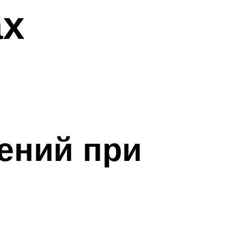
ах
ений при