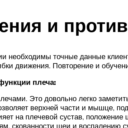
ения и против
ции необходимы точные данные клиен
бки движения. Повторение и обучени
функции плеча:
ечами. Это довольно легко заметить
зволяет верхней части и мышце, по
ияет на плечевой сустав, положение 
ям, скованности шеи и воспалению с