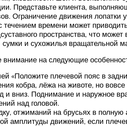
ии. Представьте клиента, выполняющ
вов. Ограничение движения лопатки
 с течением времени может приводить
суставного пространства, что может
 сумки и сухожилья вращательной м
е внимание на следующие особеннос
ей «Положите плечевой пояс в задн
ия кобра, лёжа на животе, но вовсе 
ад и вниз. Поднимание и наружное вр
ний над головой.
одку, отжиманий на брусьях в полную
ной амплитуды движений, если плеч