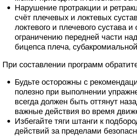
Нарушение протракции и ретракц
счёт плечевых и локтевых суста
локтевого и плечевого сустава и
ограничению передней части над
бицепса плеча, субакромиальной
При составлении программ обратит
Будьте осторожны с рекомендаци
полезно при выполнении упражнен
всегда должен быть оттянут наз
важные действия во время движе
Избегайте тяги штанги к подбор
действий за пределами безопас