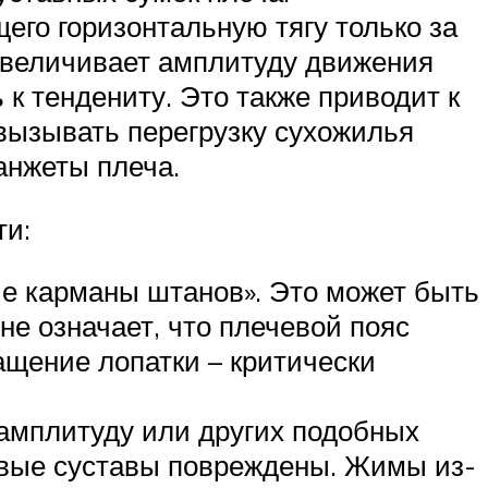
его горизонтальную тягу только за
 увеличивает амплитуду движения
 к тендениту. Это также приводит к
 вызывать перегрузку сухожилья
анжеты плеча.
ти:
ие карманы штанов». Это может быть
не означает, что плечевой пояс
ащение лопатки – критически
 амплитуду или других подобных
евые суставы повреждены. Жимы из-