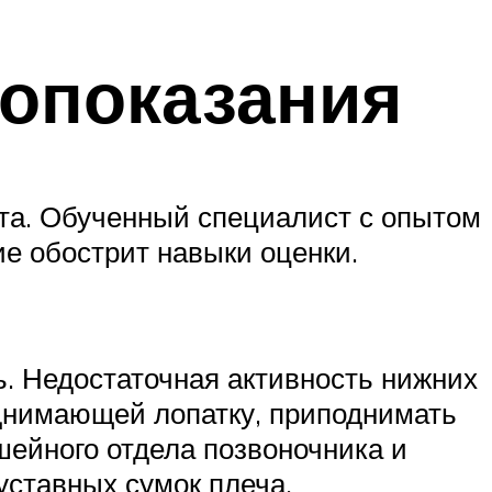
опоказания
та. Обученный специалист с опытом
е обострит навыки оценки.
. Недостаточная активность нижних
днимающей лопатку, приподнимать
шейного отдела позвоночника и
уставных сумок плеча.