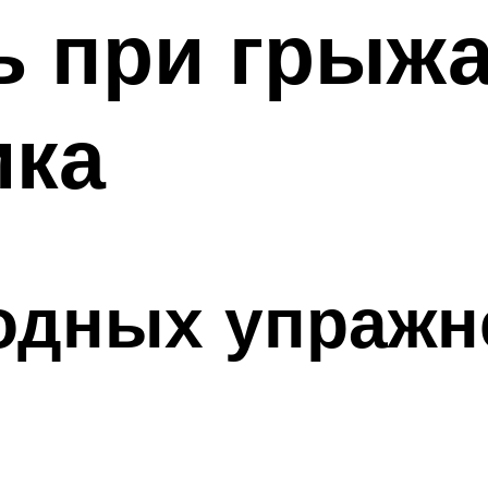
ь при грыж
ика
одных упражн