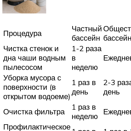
Частный
Общест
Процедура
бассейн
бассей
Чистка стенок и
1-2 раза
дна чаши водным
в
Ежедне
пылесосом
неделю
Уборка мусора с
1 раз в
2-3 раз
поверхности (в
день
день
открытом водоеме)
1 раз в
Очистка фильтра
Ежедне
неделю
Профилактическое