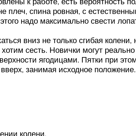
овлены к работе, есть вероятность п
е плеч, спина ровная, с естественн
 этого надо максимально свести лопат
ться вниз не только сгибая колени, н
й хотим сесть. Новички могут реально
оверхности ягодицами. Пятки при это
вверх, занимая исходное положение.
ении колени.