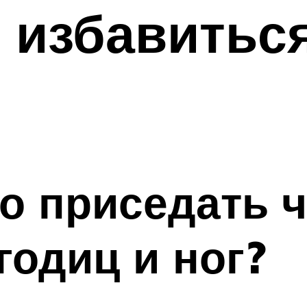
 избавиться
о приседать 
годиц и ног?