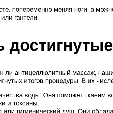
те, попеременно меняя ноги, а можн
или гантели.
ь достигнутые
н ли антицеллюлитный массаж, наш
гнутых итогов процедуры. В их числе
ичества воды. Она поможет тканям во
ки и токсины.
ю или гигиенический душ. Они обла