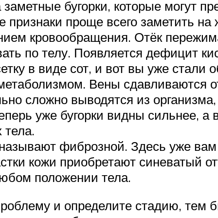
 заметные бугорки, которые могут п
е признаки проще всего заметить на 
нием кровообращения. Отёк пережимае
ать по телу. Появляется дефицит ки
сетку в виде сот, и вот вы уже стали
 метаболизмом. Вены сдавливаются от
ьно сложно выводятся из организма,
Теперь уже бугорки видны сильнее, а 
 тела.
называют фиброзной. Здесь уже вам
тки кожи приобретают синеватый отт
любом положении тела.
роблему и определите стадию, тем б