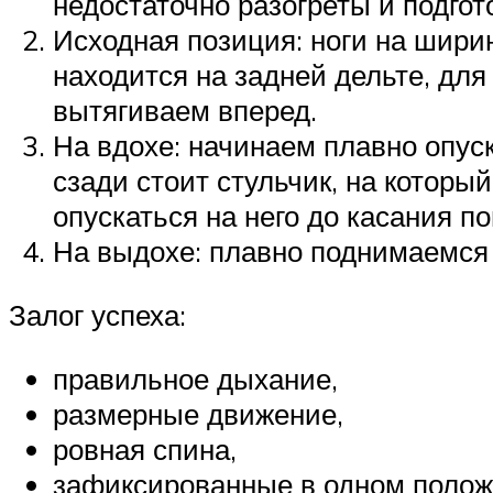
недостаточно разогреты и подгот
Исходная позиция: ноги на ширин
находится на задней дельте, для
вытягиваем вперед.
На вдохе: начинаем плавно опуска
сзади стоит стульчик, на которы
опускаться на него до касания п
На выдохе: плавно поднимаемся 
Залог успеха:
правильное дыхание,
размерные движение,
ровная спина,
зафиксированные в одном полож