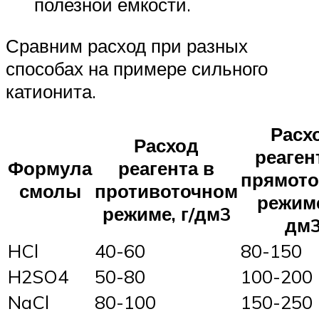
полезной емкости.
Сравним расход при разных
способах на примере сильного
катионита.
Расх
Расход
реаген
Формула
реагента в
прямот
смолы
противоточном
режиме
режиме, г/дм3
дм
HCl
40-60
80-150
H2SO4
50-80
100-200
NaCl
80-100
150-250