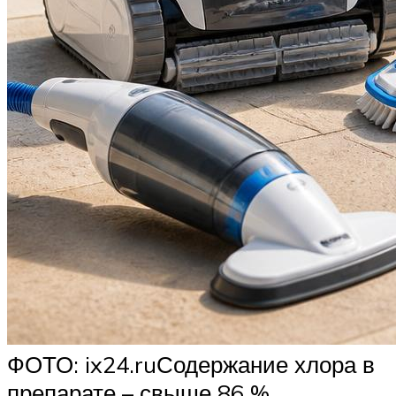
ФОТО: ix24.ruСодержание хлора в
препарате – свыше 86 %