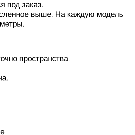
 под заказ.
исленное выше. На каждую модель
аметры.
очно пространства.
на.
ие