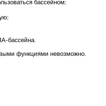
ользоваться бассейном;
ую;
ПА-бассейна.
овыми функциями невозможно.