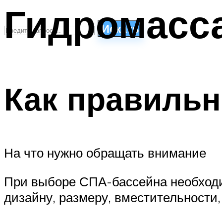
Гидромасс
Искать
СТИЛИ ПЛАВАНЬЯ
ПЛАВАНЬЕ ДЛЯ ДЕТЕЙ
Как правиль
ПЛАВАНЬЕ ДЛЯ ПОХУДЕНИЯ
БАССЕЙН ДЛЯ ДОМА
ОЧИСТКА БАССЕЙНОВ
МЕНЮ
На что нужно обращать внимание
При выборе СПА-бассейна необходи
дизайну, размеру, вместительности,