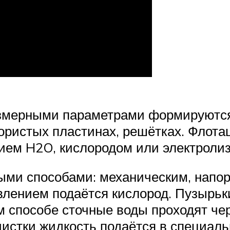
азмерными параметрами формируются
пористых пластинах, решётках. Флот
ем H2O, кислородом или электролиз
ыми способами: механическим, напо
влением подаётся кислород. Пузырь
м способе сточные воды проходят чер
истки жидкость подаётся в специальн