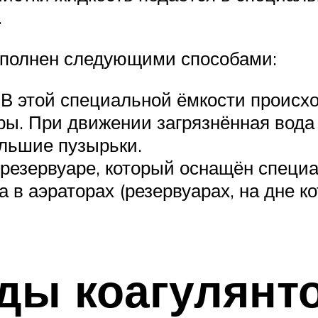
.
ыполнен следующими способами:
 В этой специальной ёмкости происх
ры. При движении загрязнённая вода
ольшие пузырьки.
резервуаре, который оснащён специ
 в аэраторах (резервуарах, на дне 
ды коагулянт