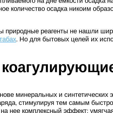
пливаемого на дне емкости осадка н
ое количество осадка никоим образо
ы природные реагенты не нашли шир
табах
. Но для бытовых целей их исп
 коагулирующи
снове минеральных и синтетических
аряда, стимулируя тем самым быстро
на нее комплексный эффект: умягчая 