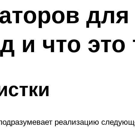
аторов для 
д и что это 
истки
 подразумевает реализацию следующ