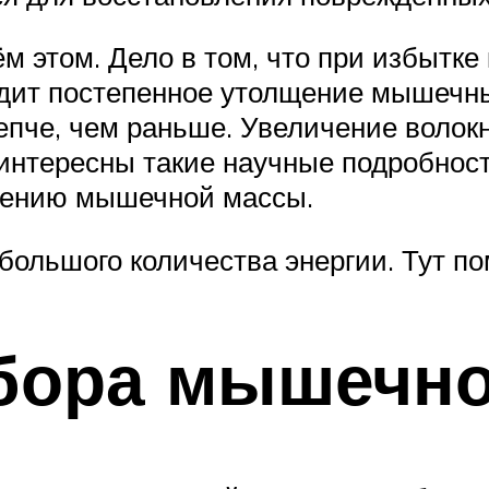
ём этом. Дело в том, что при избытке
дит постепенное утолщение мышечн
епче, чем раньше. Увеличение волок
интересны такие научные подробности
шению мышечной массы.
большого количества энергии. Тут п
абора мышечн