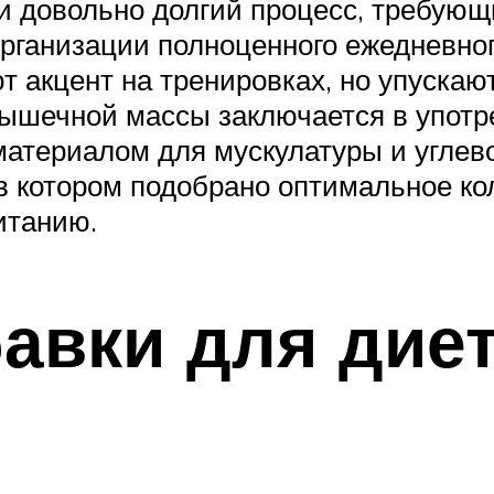
 довольно долгий процесс, требующ
рганизации полноценного ежедневног
ют акцент на тренировках, но упуска
мышечной массы заключается в упот
атериалом для мускулатуры и углево
в котором подобрано оптимальное кол
итанию.
авки для дие