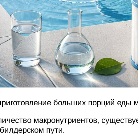
 приготовление больших порций еды 
личество макронутриентов, существу
билдерском пути.