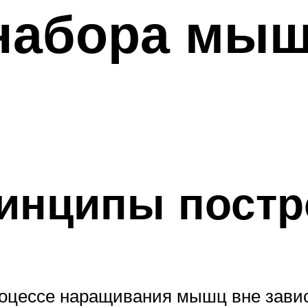
 набора мы
инципы пост
роцессе наращивания мышц вне завис