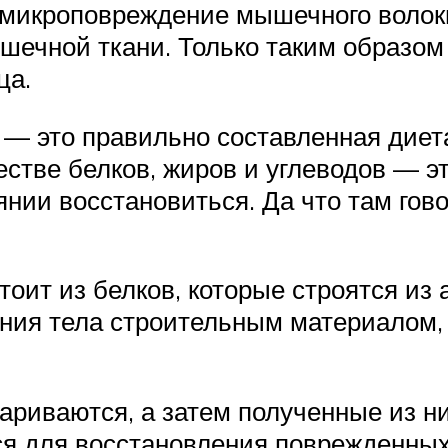
микроповреждение мышечного волокна
ышечной ткани. Только таким образом
ца.
— это правильно составленная диет
стве белков, жиров и углеводов — э
янии восстановиться. Да что там гово
тоит из белков, которые строятся из
ия тела строительным материалом, 
риваются, а затем полученные из н
ся для восстановления поврежденны