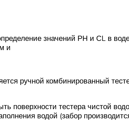
пределение значений РН и СL в вод
м и
ется ручной комбинированный тесте
ть поверхности тестера чистой водо
полнения водой (забор производится 