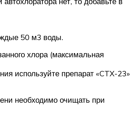
 автохлоратора нет, то добавьте в
аждые 50 м3 воды.
занного хлора (максимальная
ления используйте препарат «CTX-23»
мени необходимо очищать при