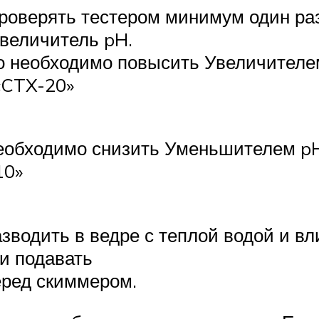
проверять тестером минимум один ра
величитель pH.
го необходимо повысить Увеличител
 «CTX-20»
необходимо снизить Уменьшителем pH
10»
зводить в ведре с теплой водой и в
и подавать
перед скиммером.