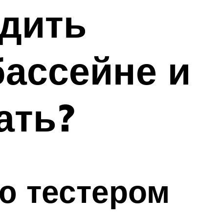
одить
ассейне и
ать?
ю тестером