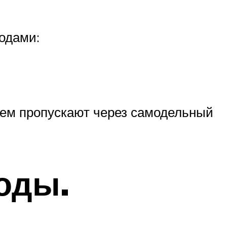
одами:
атем пропускают через самодельный
оды.