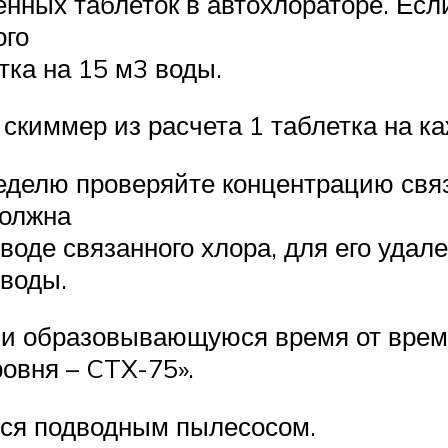
нных таблеток в автохлораторе. Если
ого
тка на 15 м3 воды.
 скиммер из расчета 1 таблетка на к
неделю проверяйте концентрацию свя
должна
 воде связанного хлора, для его уда
 воды.
инии образовывающуюся время от вре
овня – CTX-75».
тся подводным пылесосом.