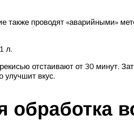
ие также проводят «аварийными» мет
1 л.
ерекисью отстаивают от 30 минут. З
о улучшит вкус.
 обработка в