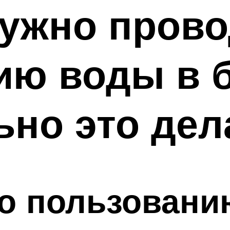
нужно пров
ию воды в б
ьно это дел
о пользовани