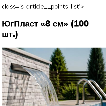
class=’s-article__points-list’>
ЮгПласт «8 см» (100
шт.)