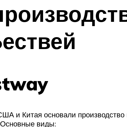
производст
Бествей
stway
 США и Китая основали производство
 Основные виды: