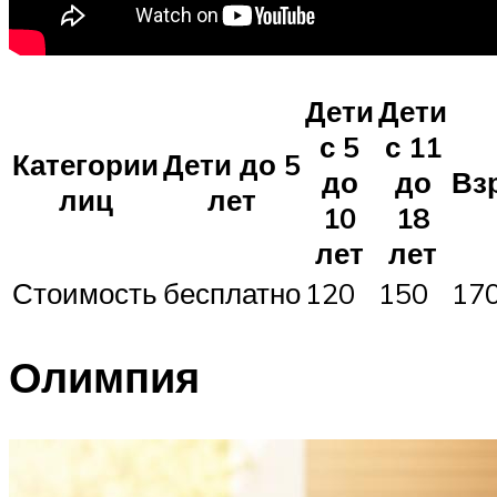
Дети
Дети
с 5
с 11
Категории
Дети до 5
до
до
Вз
лиц
лет
10
18
лет
лет
Стоимость
бесплатно
120
150
17
Олимпия