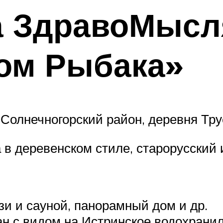
а ЗдравоМысл
Дом Рыбака»
 Солнечногорский район, деревня Тру
 в деревенском стиле, старорусский 
зи и сауной, панорамный дом и др.
ан с видом на Истринское водохранил