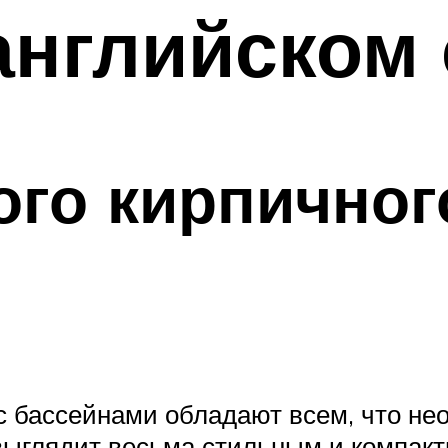
английском
ого кирпичног
с бассейнами обладают всем, что не
выглядит весьма стильным и компакт