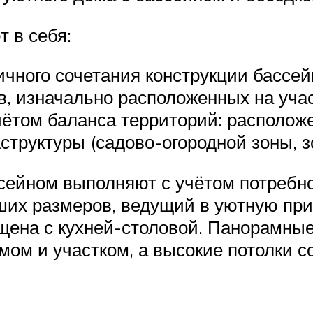
 в себя:
ничного сочетания конструкции басс
, изначально расположенных на учас
учётом баланса территорий: располож
труктуры (садово-огородной зоны, з
сейном выполняют с учётом потребно
ших размеров, ведущий в уютную при
ещена с кухней-столовой. Панорамны
мом и участком, а высокие потолки 