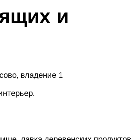
ящих и
сово, владение 1
интерьер.
ище, лавка деревенских продуктов.