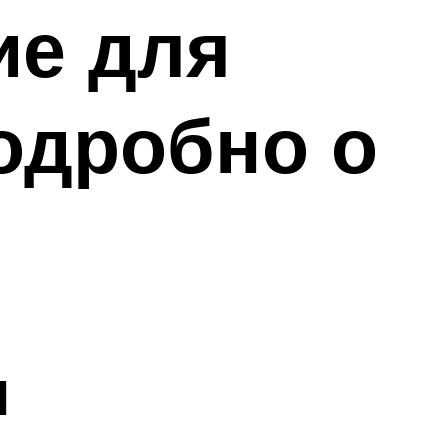
ие для
одробно о
ы