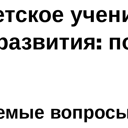
тское учен
развития: п
аемые вопрос