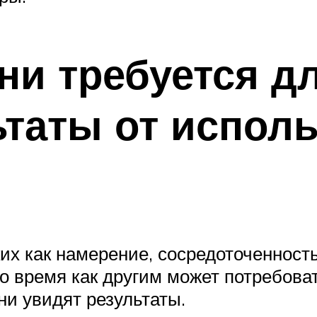
и требуется дл
ьтаты от испол
ких как намерение, сосредоточенност
то время как другим может потребов
ни увидят результаты.