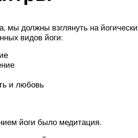
ра, мы должны взглянуть на йогическ
нных видов йоги:
ние
ение
ть и любовь
нием йоги было медитация.