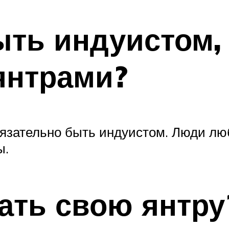
ыть индуистом,
янтрами?
бязательно быть индуистом. Люди л
ы.
ать свою янтру